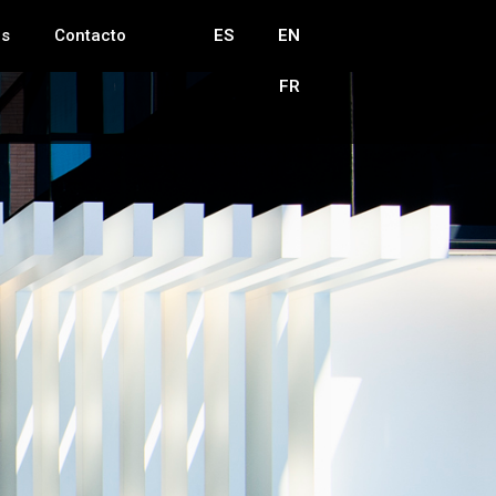
as
Contacto
ES
EN
FR