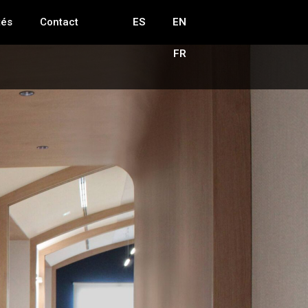
tés
Contact
ES
EN
FR