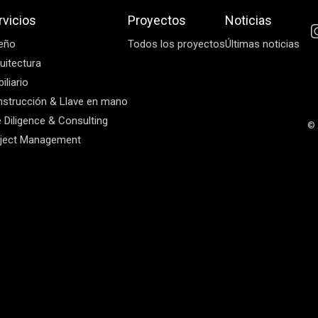
rvicios
Proyectos
Noticias
eño
Todos los proyectos
Últimas noticias
uitectura
iliario
strucción & Llave en mano
 Diligence & Consulting
© 
ject Management