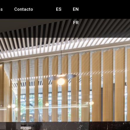
as
Contacto
ES
EN
FR