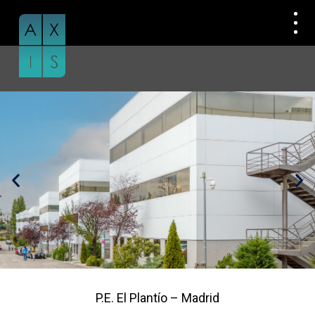
Skip
to
content
P.E. El Plantío – Madrid